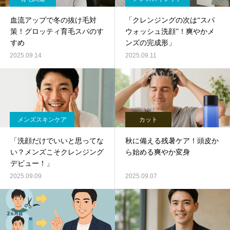
血流アップで冬の抜け毛対
「クレンジングの次は“スパ
策！グロッティ育毛スパのす
ウォッシュ洗顔”！爽やかメ
すめ
ンズの完成形」
2025.09.14
2025.09.11
メンズスキンケア
カット
「洗顔だけでいいと思ってな
秋に備える残暑ケア！頭皮か
い？メンズこそクレンジング
ら始める爽やか変身
デビュー！」
2025.09.09
2025.09.07