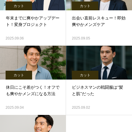
カット
カット
年末までに爽やかアップデー
出会い直前レスキュー！即効
ト！変身プロジェクト
爽やかメンズケア
2025.09.06
2025.09.05
カット
カット
休日にこそ差がつく！オフで
ビジネスマンの戦闘服は“髪
も爽やかメンズになる方法
と肌”だった
2025.09.04
2025.09.02