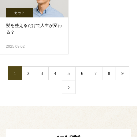
カット
髪を整えるだけで人生が変わ
る？
2025.09.02
1
2
3
4
5
6
7
8
9