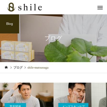
Blog
ブログ
カット
ヘッドス
育毛関連
メンズスキンケア
ブログ
shile-matsunaga
血流アップで冬の抜け毛対
「クレンジングの次は“
策！グロッティ育毛スパの
パウォッシュ洗顔”！爽
美肌脱毛
フェイシャル
すすめ
かメンズの完成形」
育毛関連
メンズスキンケア