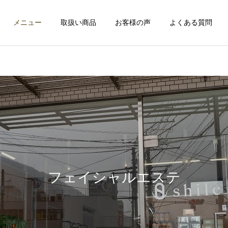
メニュー
取扱い商品
お客様の声
よくある質問
ヘッドスパ
ファスティン
メンズスキンケア
メンズスキンケア
「クレンジングの次は“ス
「洗顔だけでいいと思って
パウォッシュ洗顔”！爽や
ない？メンズこそクレンジ
フェイシャルエステ
フェイシャルエステ
かメンズの完成形」
ングデビュー！」