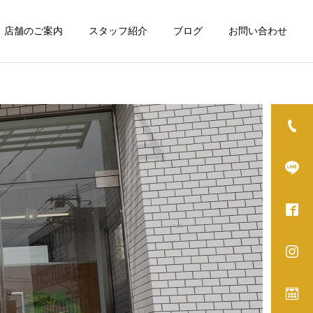
店舗のご案内
スタッフ紹介
ブログ
お問い合わせ
詳細を見る
グ
ホワイトニング
カット
カット
秋に備える残暑ケア！頭皮
年末までに爽やかアップデ
から始める爽やか変身
ート！変身プロジェクト