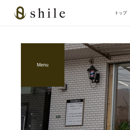
トップ
Menu
カット
カット
育毛関連
ビジネスマンの戦闘服
血流アップで冬の抜け毛対
は“髪と肌”だった
策！グロッティ育毛スパの
美肌脱毛
すすめ