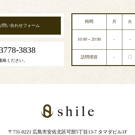
時間
月
火
お問い合わせフォーム
10:00～20:00
-
-
3778-3838
訪問理容
-
〇
連絡ください。
〒731-0221 広島市安佐北区可部5丁目13-7 タマダビル1F