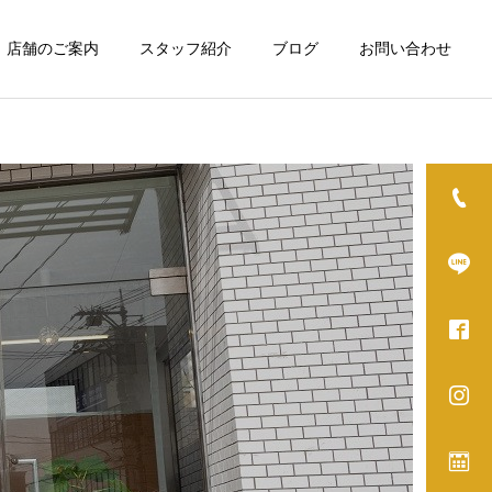
店舗のご案内
スタッフ紹介
ブログ
お問い合わせ
詳細を見る
グ
ホワイトニング
カット
カット
秋に備える残暑ケア！頭皮
年末までに爽やかアップデ
から始める爽やか変身
ート！変身プロジェクト