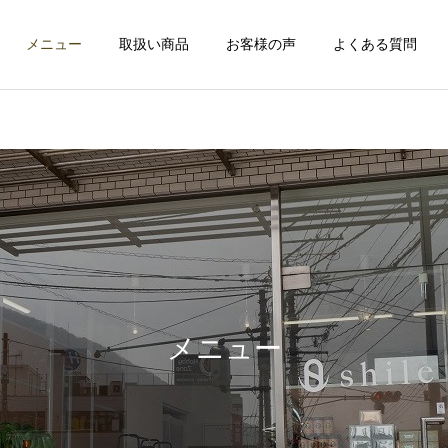
メニュー
取扱い商品
お客様の声
よくある質問
ヘッドスパ
ファスティン
メンズスキンケア
メンズスキンケア
「クレンジングの次は“ス
「洗顔だけでいいと思って
パウォッシュ洗顔”！爽や
ない？メンズこそクレンジ
メニュー
フェイシャルエステ
かメンズの完成形」
ングデビュー！」