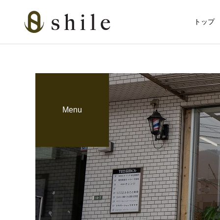
トップ
Menu
カット
カット
育毛関連
ビジネスマンの戦闘服
血流アップで冬の抜け毛対
は“髪と肌”だった
策！グロッティ育毛スパの
美肌脱毛
すすめ