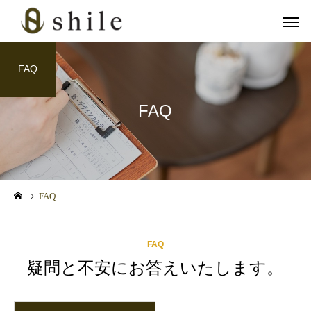
FAQ
FAQ
カット
ヘッドス
育毛関連
メンズスキンケア
FAQ
血流アップで冬の抜け毛対
「クレンジングの次は“
策！グロッティ育毛スパの
パウォッシュ洗顔”！爽
美肌脱毛
フェイシャル
FAQ
すすめ
かメンズの完成形」
疑問と不安にお答えいたします。