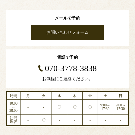
メールで予約
お問い合わせフォーム
電話で予約
070-3778-3838
お気軽にご連絡ください。
時間
月
火
水
木
金
土
日
10:00
9:00～
9:00～
～
-
-
〇
〇
〇
17:30
17:30
20:00
訪問
-
〇
-
-
-
-
-
理容