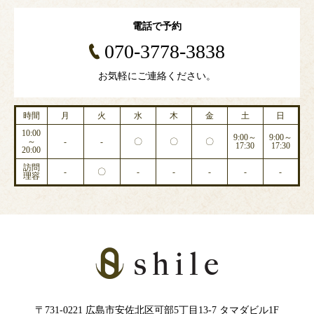
電話で予約
070-3778-3838
お気軽にご連絡ください。
時間
月
火
水
木
金
土
日
10:00
9:00～
9:00～
～
-
-
〇
〇
〇
17:30
17:30
20:00
訪問
-
〇
-
-
-
-
-
理容
〒731-0221 広島市安佐北区可部5丁目13-7 タマダビル1F