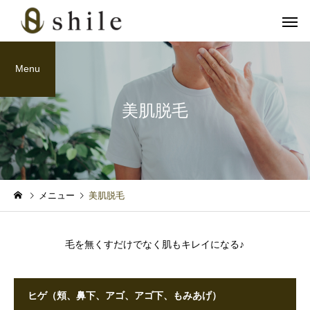
Menu
美肌脱毛
カット
ヘッドス
育毛関連
メンズスキンケア
メニュー
美肌脱毛
血流アップで冬の抜け毛対
「クレンジングの次は“
策！グロッティ育毛スパの
パウォッシュ洗顔”！爽
美肌脱毛
フェイシャル
毛を無くすだけでなく肌もキレイになる♪
すすめ
かメンズの完成形」
ヒゲ（頬、鼻下、アゴ、アゴ下、もみあげ）