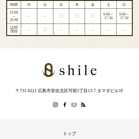
時間
月
火
水
木
金
土
日
10:00
9:00～
9:00～
～
-
-
〇
〇
〇
17:30
17:30
20:00
訪問
-
〇
-
-
-
-
-
理容
〒731-0221 広島市安佐北区可部5丁目13-7 タマダビル1F
トップ