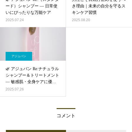
ード）シャンプー ― 日常使
き理由｜未来の自分を守るス
いにぴったりな万能ケア
キンケア習慣
2025.07.24
2025.08.20
アジュバン
🌿 アジュバン Re:ナチュラル
シャンプー＆トリートメント
— 敏感肌・全身ケアに優し
いシンプル処方
2025.07.26
コメント