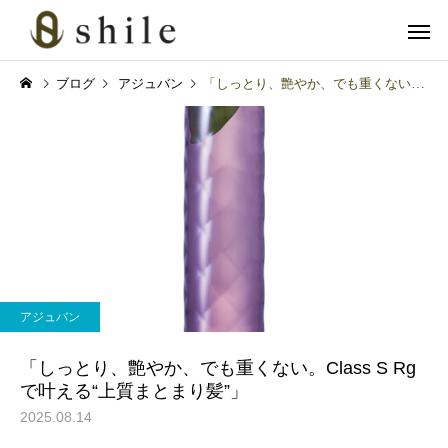
ブログ
アジュバン
「しっとり、艶やか、でも重くない。Class S Rgで叶える“上質まとまり髪”」
カット
ヘッドス
育毛関連
メンズスキンケア
血流アップで冬の抜け毛対
「クレンジングの次は“
アジュバン
策！グロッティ育毛スパの
パウォッシュ洗顔”！爽
美肌脱毛
フェイシャル
すすめ
かメンズの完成形」
「しっとり、艶やか、でも重くない。Class S Rg
で叶える“上質まとまり髪”」
2025.08.14