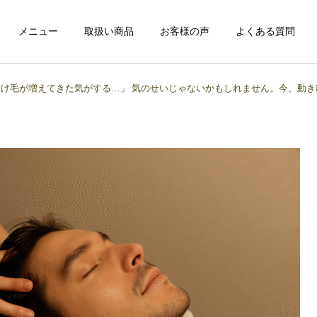
メニュー
取扱い商品
お客様の声
よくある質問
け毛が増えてきた気がする…」 気のせいじゃないかもしれません。今、動き
ヘッドスパ
ファスティン
メンズスキンケア
メンズスキンケア
「クレンジングの次は“ス
「洗顔だけでいいと思って
パウォッシュ洗顔”！爽や
ない？メンズこそクレンジ
フェイシャルエステ
かメンズの完成形」
ングデビュー！」