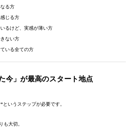
になる方
と感じる方
ているけど、実感が薄い方
できない方
えている全ての方
めた今」が最高のスタート地点
。
”**というステップが必要です。
りも大切。