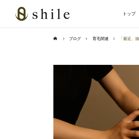
トップ
ブログ
育毛関連
「最近、抜
カット
カット
育毛関連
ビジネスマンの戦闘服
血流アップで冬の抜け毛対
は“髪と肌”だった
策！グロッティ育毛スパの
美肌脱毛
すすめ