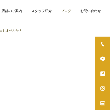
店舗のご案内
スタッフ紹介
ブログ
お問い合わせ
出しませんか？
詳細を見る
グ
ホワイトニング
カット
カット
秋に備える残暑ケア！頭皮
年末までに爽やかアップデ
から始める爽やか変身
ート！変身プロジェクト