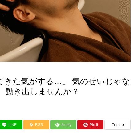
てきた気がする…」 気のせいじゃな
、動き出しませんか？
LINE
RSS
feedly
Pin it
note