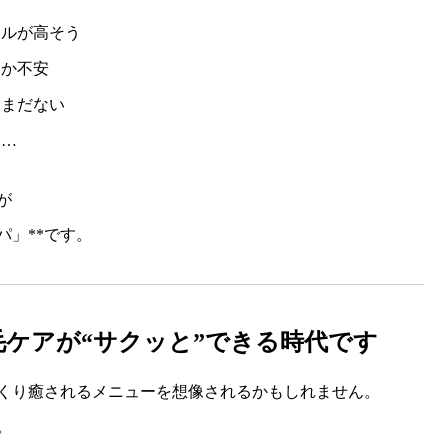
ドルが高そう
るか不安
はまだない
い…
が
パ」**です。
毛ケアが“サクッと”できる時代です
くり癒されるメニューを想像されるかもしれません。
。