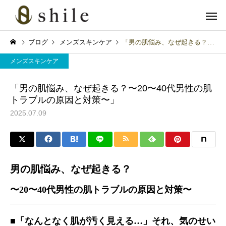
ブログ
メンズスキンケア
「男の肌悩み、なぜ起きる？〜20〜40代男性の肌トラブルの原因と対策〜」
メンズスキンケア
「男の肌悩み、なぜ起きる？〜20〜40代男性の肌
トラブルの原因と対策〜」
2025.07.09
カット
ヘッドス
育毛関連
メンズスキンケア
血流アップで冬の抜け毛対
「クレンジングの次は“
男の肌悩み、なぜ起きる？
策！グロッティ育毛スパの
パウォッシュ洗顔”！爽
美肌脱毛
フェイシャル
すすめ
かメンズの完成形」
〜20〜40代男性の肌トラブルの原因と対策〜
■「なんとなく肌が汚く見える…」それ、気のせい