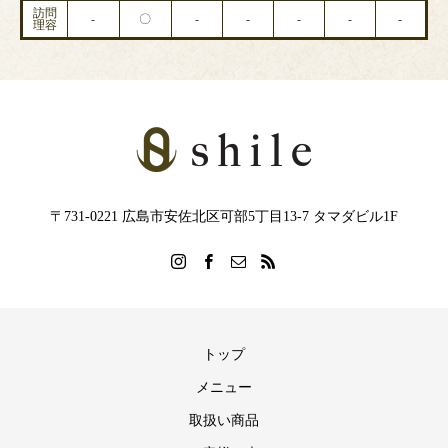
訪問
-
〇
-
-
-
-
-
理容
〒731-0221 広島市安佐北区可部5丁目13-7 タマダビル1F
トップ
メニュー
取扱い商品