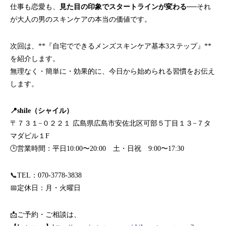
仕事も恋愛も、
見た目の印象でスタートラインが変わる
──それ
が大人の男のスキンケアの本当の価値です。
次回は、**『自宅でできるメンズスキンケア基本3ステップ』**
を紹介します。
無理なく・簡単に・効果的に、今日から始められる習慣をお伝え
します。
📍shile（シャイル）
〒７３１−０２２１ 広島県広島市安佐北区可部５丁目１３−７タ
マダビル１F
🕒営業時間：平日10:00〜20:00 土・日祝 9:00〜17:30
📞TEL：070-3778-3838
📅定休日：月・火曜日
📩ご予約・ご相談は、