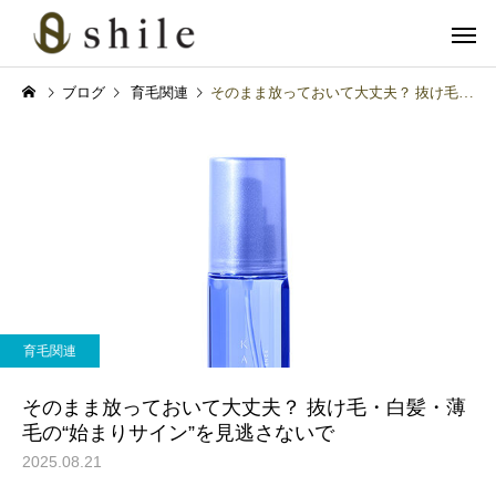
ブログ
育毛関連
そのまま放っておいて大丈夫？ 抜け毛・白髪・薄毛の“始まりサイン”を見逃さないで
カット
ヘッドス
育毛関連
メンズスキンケア
血流アップで冬の抜け毛対
「クレンジングの次は“
育毛関連
策！グロッティ育毛スパの
パウォッシュ洗顔”！爽
美肌脱毛
フェイシャル
すすめ
かメンズの完成形」
そのまま放っておいて大丈夫？ 抜け毛・白髪・薄
毛の“始まりサイン”を見逃さないで
2025.08.21