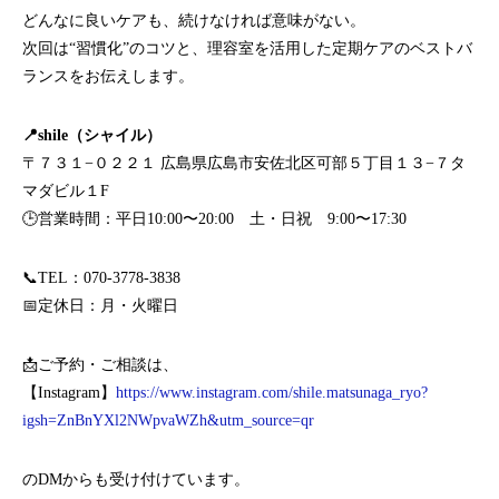
どんなに良いケアも、続けなければ意味がない。
次回は“習慣化”のコツと、理容室を活用した定期ケアのベストバ
ランスをお伝えします。
📍shile（シャイル）
〒７３１−０２２１ 広島県広島市安佐北区可部５丁目１３−７タ
マダビル１F
🕒営業時間：平日10:00〜20:00 土・日祝 9:00〜17:30
📞TEL：070-3778-3838
📅定休日：月・火曜日
📩ご予約・ご相談は、
【Instagram】
https://www.instagram.com/shile.matsunaga_ryo?
igsh=ZnBnYXl2NWpvaWZh&utm_source=qr
のDMからも受け付けています。