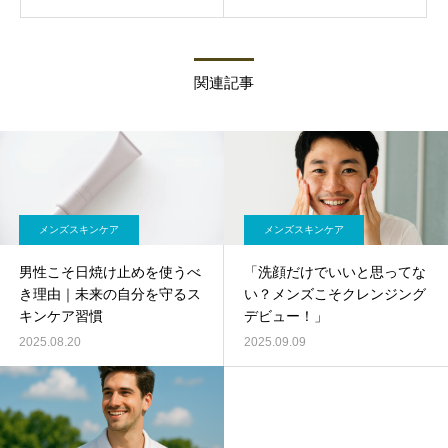
関連記事
メンズスキンケア
メンズスキンケア
男性こそ日焼け止めを使うべ
「洗顔だけでいいと思ってな
き理由｜未来の自分を守るス
い？メンズこそクレンジング
キンケア習慣
デビュー！」
2025.08.20
2025.09.09