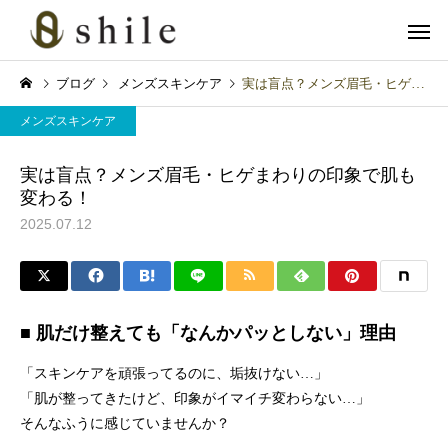
ブログ
メンズスキンケア
実は盲点？メンズ眉毛・ヒゲまわりの印象で肌も変わる！
メンズスキンケア
実は盲点？メンズ眉毛・ヒゲまわりの印象で肌も
変わる！
2025.07.12
カット
ヘッドス
育毛関連
メンズスキンケア
血流アップで冬の抜け毛対
「クレンジングの次は“
■ 肌だけ整えても「なんかパッとしない」理由
策！グロッティ育毛スパの
パウォッシュ洗顔”！爽
美肌脱毛
フェイシャル
すすめ
かメンズの完成形」
「スキンケアを頑張ってるのに、垢抜けない…」
「肌が整ってきたけど、印象がイマイチ変わらない…」
そんなふうに感じていませんか？