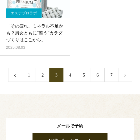
エステプロラボ
「その疲れ、ミネラル不足か
も？男女ともに“整う”カラダ
づくりはここから」
2025.08.03
1
2
3
4
5
6
7
メールで予約