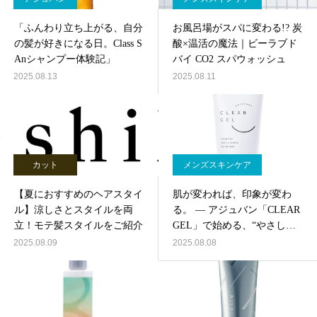
「ふんわり立ち上がる、自分
お風呂場がスパに変わる!? 炭
の髪が好きになる日。Class S
酸×温活の魔法｜ビーラブド
Anシャンプー体験記」
バイ CO2 スパウォッシュ
2025.08.13
2025.08.11
カット
メンズスキンケア
【夏におすすめのヘアスタイ
肌が変われば、印象が変わ
ル】涼しさとスタイルを両
る。 ― アジュバン「CLEAR
立！モテ髪スタイルをご紹介
GEL」で始める、“やさしい
クレンジング”習慣 ―
2025.08.09
2025.08.08