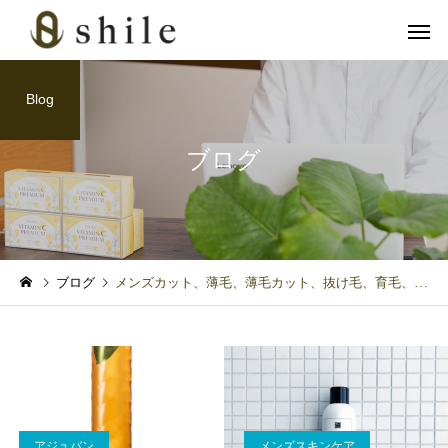
Blog
ブログ
カット
ヘッドス
育毛関連
メンズスキンケア
ブログ
メンズカット、薄毛、薄毛カット、抜け毛、育毛、AGA、可部、安佐北区、広島市、広島県、理容室、美容室、安佐北区メンズカット、広島市メンズカット、シークレットカット
血流アップで冬の抜け毛対
「クレンジングの次は“
策！グロッティ育毛スパの
パウォッシュ洗顔”！爽
美肌脱毛
フェイシャル
すすめ
かメンズの完成形」
アジュバン
メンズスキンケア