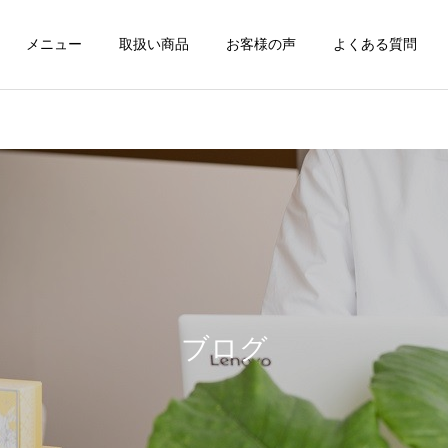
メニュー
取扱い商品
お客様の声
よくある質問
ヘッドスパ
ファスティン
メンズスキンケア
メンズスキンケア
「クレンジングの次は“ス
「洗顔だけでいいと思って
パウォッシュ洗顔”！爽や
ない？メンズこそクレンジ
ブログ
フェイシャルエステ
かメンズの完成形」
ングデビュー！」