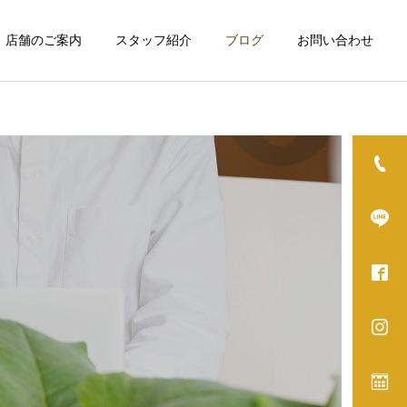
店舗のご案内
スタッフ紹介
ブログ
お問い合わせ
詳細を見る
グ
ホワイトニング
カット
カット
秋に備える残暑ケア！頭皮
年末までに爽やかアップデ
から始める爽やか変身
ート！変身プロジェクト