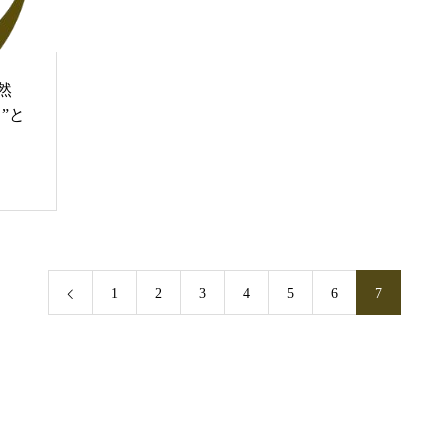
然
”と
1
2
3
4
5
6
7