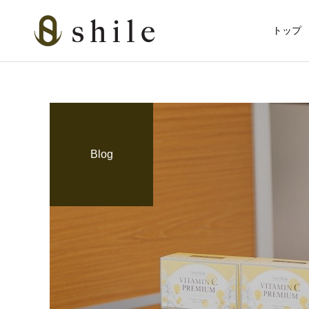
トップ
Blog
カット
カット
育毛関連
ビジネスマンの戦闘服
血流アップで冬の抜け毛対
は“髪と肌”だった
策！グロッティ育毛スパの
美肌脱毛
すすめ