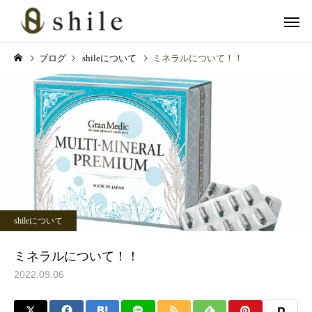
ブログ
shileについて
ミネラルについて！！
カット
ヘッドス
育毛関連
メンズスキンケア
血流アップで冬の抜け毛対
「クレンジングの次は“
shileについて
策！グロッティ育毛スパの
パウォッシュ洗顔”！爽
美肌脱毛
フェイシャル
すすめ
かメンズの完成形」
ミネラルについて！！
2022.09.06