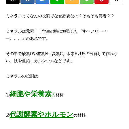
ミネラルってなんの役割でなぜ必要なの？そもそも何者？？
ミネラルは元素！！学生の時に勉強した『すへいりーべ
ー、、、』のあれです。
その中で酸素Oや窒素N、炭素C、水素H以外の分解して作れな
い、鉄や亜鉛、カルシウムなどです。
ミネラルの役割は
細胞や栄養素
①
の
材料
代謝酵素やホルモン
②
の材料