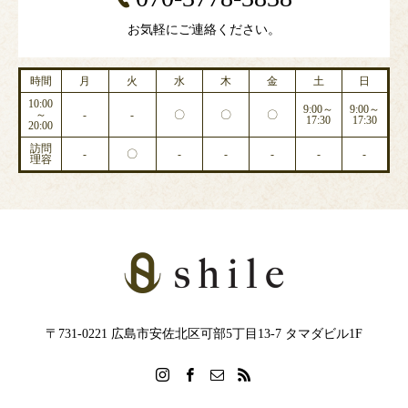
お気軽にご連絡ください。
時間
月
火
水
木
金
土
日
10:00
9:00～
9:00～
～
-
-
〇
〇
〇
17:30
17:30
20:00
訪問
-
〇
-
-
-
-
-
理容
〒731-0221 広島市安佐北区可部5丁目13-7 タマダビル1F